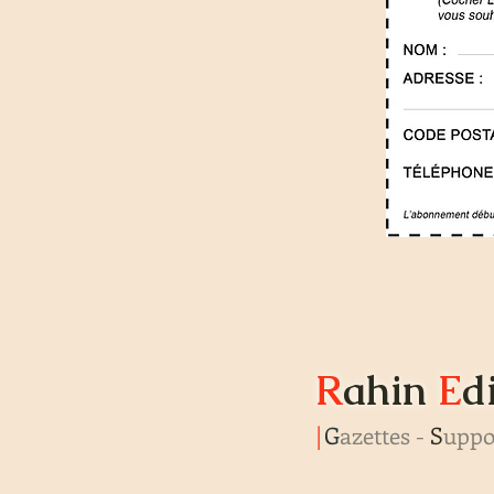
R
ahin
E
d
|
G
azettes -
S
uppor