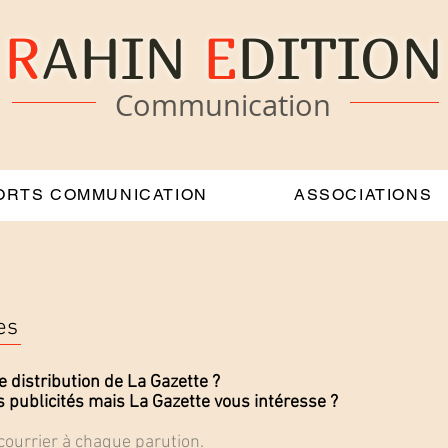
R
AHIN
E
DITION
Communication
ORTS COMMUNICATION
ASSOCIATIONS
es
 distribution de La Gazette ?
s publicités mais La Gazette vous intéresse ?
courrier à chaque parution.