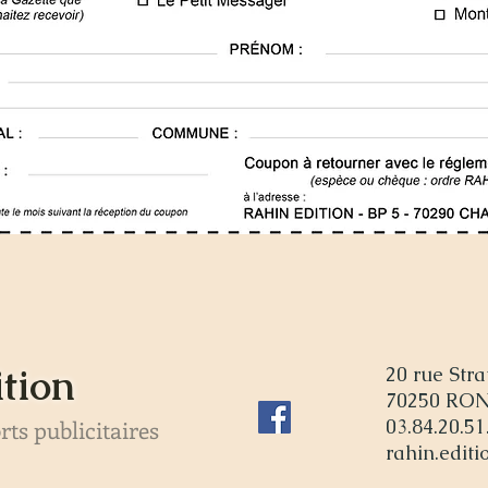
ition
20 rue Stra
70250 R
ts publicitaires
03.84.20.51
rahin.edit