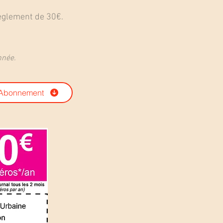
règlement de 30€.
nnée.
 Abonnement