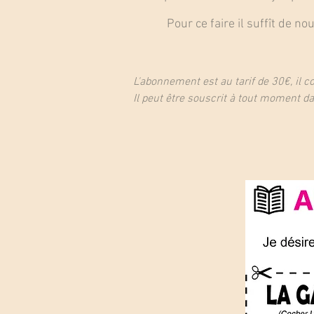
Pour ce faire il suffît de nous
L'abonnement est au tarif de 30€, il c
Il peut être souscrit à tout moment d