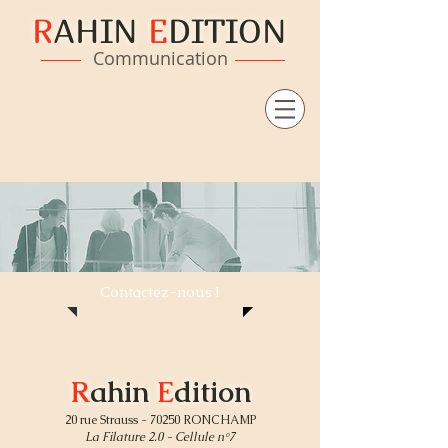
R
AHIN
E
DITION
Communication
Contactez-nous !
R
ahin
E
dition
20 rue Strauss - 70250 RONCHAMP
La Filature 2.0 - Cellule n°7